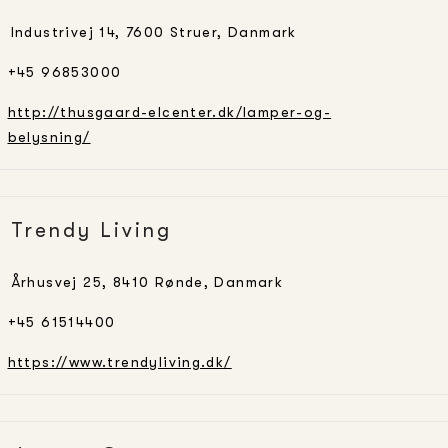
Industrivej 14, 7600 Struer, Danmark
+45 96853000
http://thusgaard-elcenter.dk/lamper-og-
belysning/
Trendy Living
Århusvej 25, 8410 Rønde, Danmark
+45 61514400
https://www.trendyliving.dk/